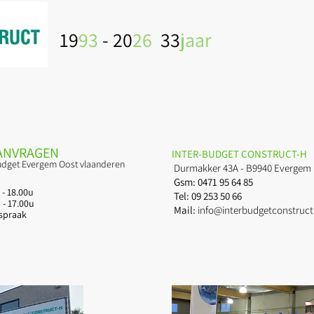
19
93
- 20
26
33
jaar
Galerij ramen
Galerij deuren
Galerij poorten
AANVRAGEN
INTER-BUDGET CONSTRUCT-H
budget Evergem Oost vlaanderen
Durmakker 43A - B9940 Evergem
Gsm: 0471 95 64 85
- 18.00u
Tel: 09 253 50 66
7.00u
Mail:
info@interbudgetconstruct
raak