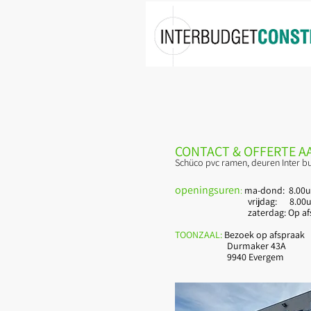
Home
Producten
CONTACT & OFFERTE 
Schü
co pvc ramen, deuren Inter 
openingsuren
:
ma-dond: 8.00u 
vrijdag: 8.00u - 1
zaterdag: Op afsp
TOONZAAL:
Bezoek op afspraak
Durmaker 43A
9940 Evergem