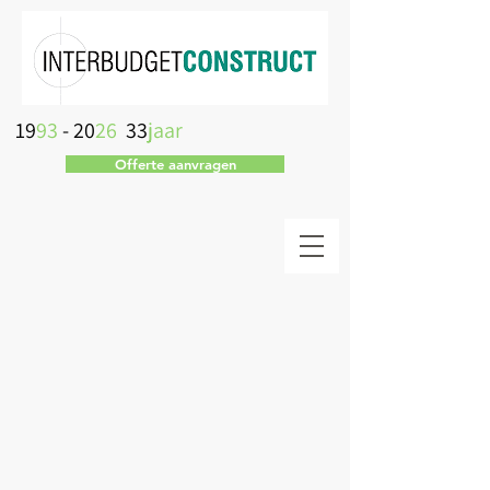
19
93
- 20
26
33
jaar
Offerte aanvragen