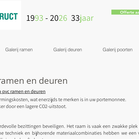
Offerte a
19
93
- 20
26
33
jaar
Galerij ramen
Galerij deuren
Galerij poorten
 ramen en deuren
co pvc ramen en deuren
warmingskosten, wat enerzijds te merken is in uw portemonnee.
ker door een lagere CO2-uitstoot.
devolle bezittingen beveiligen. Het raam is vaak een zwakke plek
ne techniek en bijhorende materiaalcombinaties hebben we een v