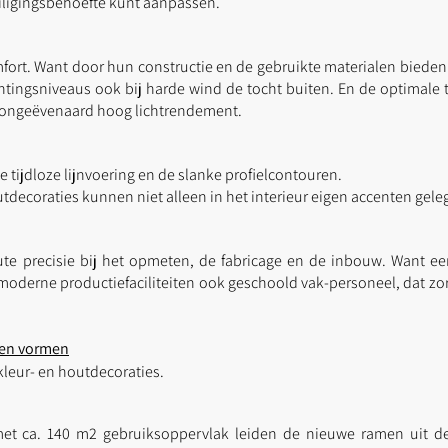
iligingsbehoefte kunt aanpassen.
t. Want door hun constructie en de gebruikte materialen bieden ze
htingsniveaus ook bij harde wind de tocht buiten. En de optimale 
n ongeëvenaard hoog lichtrendement.
e tijdloze lijnvoering en de slanke profielcontouren.
utdecoraties kunnen niet alleen in het interieur eigen accenten gel
te precisie bij het opmeten, de fabricage en de inbouw. Want ee
moderne productiefaciliteiten ook geschoold vak-personeel, dat zorg
 en vormen
kleur- en houtdecoraties.
et ca. 140 m2 gebruiksoppervlak leiden de nieuwe ramen uit de