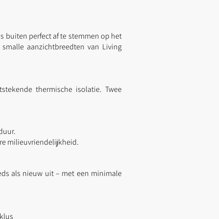
s buiten perfect af te stemmen op het
 smalle aanzichtbreedten van Living
stekende thermische isolatie. Twee
duur.
re milieuvriendelijkheid.
ds als nieuw uit – met een minimale
 klus