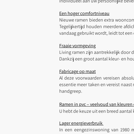
individueel aan uw persoonlijke beve
Een hoger comfortniveau
Nieuwe ramen bieden extra wooncomfor
Tegelijkertijd houden meerdere afdic
vandaag gebruikt wordt, leidt tot ee
Fraaie vormgeving
Living ramen zijn aantrekkelijk door d
Dankzij een groot aantal kleur- en ho
Fabricage op maat
Al deze voorwaarden vereisen absolu
essentie meer taken en vereist naast 
handgreep.
Ramen in pvc – veelvoud van kleuren
U hebt de keuze uit een breed aantal 
Lager energieverbruik
In een eengezinswoning van 1980 m