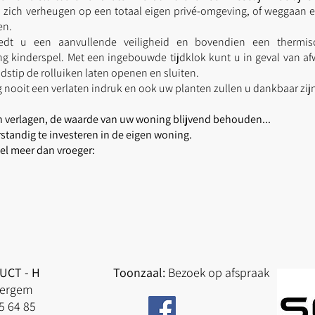
ich verheugen op een totaal eigen privé-omgeving, of weggaan en
en.
biedt u een aanvullende veiligheid en bovendien een thermis
g kinderspel. Met een ingebouwde tijdklok kunt u in geval van af
ijdstip de rolluiken laten openen en sluiten.
 nooit een verlaten indruk en ook uw planten zullen u dankbaar zij
verlagen, de waarde van uw woning blijvend behouden...
standig te investeren in de eigen woning.
l meer dan vroeger:
CT - H
Toonzaal:
Bezoek op afspraak
9940 Evergem
95 64 85