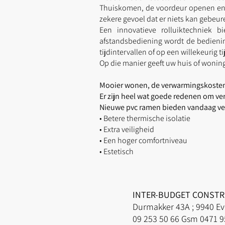
Thuiskomen, de voordeur openen en z
zekere gevoel dat er niets kan gebeur
Een innovatieve rolluiktechniek 
afstandsbediening wordt de bedienin
tijdintervallen of op een willekeurig t
Op die manier geeft uw huis
of woning
Mooier wonen, de verwarmingskosten 
Er zijn heel wat goede redenen om ver
Nieuwe pvc ramen bieden vandaag vee
• Betere thermische isolatie
• Extra veiligheid
• Een hoger comfortniveau
• Estetisch
INTER-BUDGET CONSTRU
Durmakker 43A ; 
09 253 50 66 Gsm 0471 