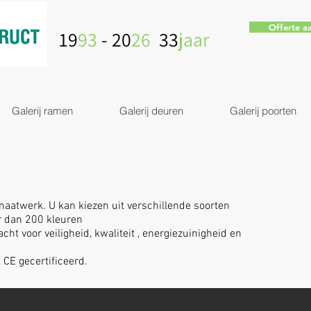
Offerte a
19
93
- 20
26
33
jaar
Galerij ramen
Galerij deuren
Galerij poorten
maatwerk. U kan kiezen uit verschillende soorten
r dan 200 kleuren
ht voor veiligheid, kwaliteit , energiezuinigheid en
 CE gecertificeerd.