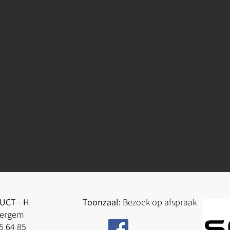
CT - H
Toonzaal:
Bezoek op afspraak
9940 Evergem
95 64 85