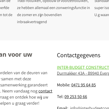
 van de
Tradi-rolluiken, opbouw of voorzetrolluiken,
Standaar
nerfde
ze hebben allemaal een zonweringsfunctie in
super is
n tot de
de zomer en zijn bovendien
U.g waar
inbraakvertragend
aan voor uw
Contactgegevens
INTER-BUDGET CONSTRUCT
oordelen van de deuren van
Durmakker 43A - B9940 Eve
 samen met deze
 samenwerking garandeert
Mobile:
0471 95 64 85
aat. Neem vandaag nog
contact
Tel:
09 253 50 66
vraag en ontdek hoe wij uw
elpen u graag verder!
Email:
info@interbudgetcon