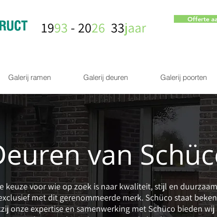
Offerte a
19
93
- 20
26
33
jaar
Galerij ramen
Galerij deuren
Galerij poorten
Deuren van Schüc
 keuze voor wie op zoek is naar kwaliteit, stijl en duurzaam
 exclusief met dit gerenommeerde merk. Schüco staat beken
ij onze expertise en samenwerking met Schüco bieden wij d