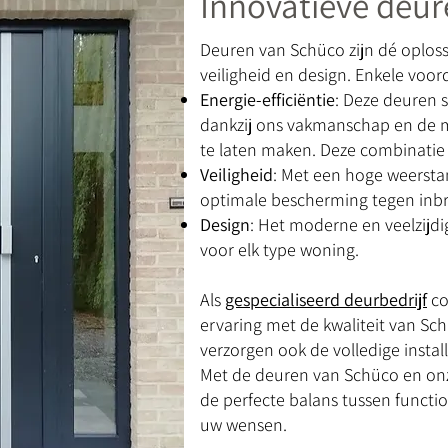
Innovatieve deu
Deuren van Schüco zijn dé oploss
veiligheid en design. Enkele voord
Energie-efficiëntie
: Deze deuren 
dankzij ons vakmanschap en de 
te laten maken. Deze combinatie 
Veiligheid
: Met een hoge weersta
optimale bescherming tegen inbr
Design
: Het moderne en veelzijd
voor elk type woning.
Als
gespecialiseerd deurbedrijf
co
ervaring met de kwaliteit van Sc
verzorgen ook de volledige instal
Met de deuren van Schüco en o
de perfecte balans tussen functio
uw wensen.