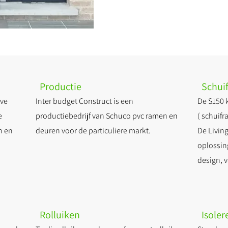
Productie
Schui
eve
Inter budget Construct is een
De S150 k
e
productiebedrijf van Schuco pvc ramen en
( schuif
n en
deuren voor de particuliere markt.
De Living
oplossin
design, v
Rolluiken
Isoler