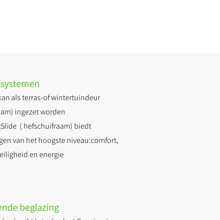
fsystemen
an als terras-of wintertuindeur
raam) ingezet worden
Slide ( hefschuifraam) biedt
gen van het hoogste niveau:comfort,
eiligheid en energie
ende beglazing