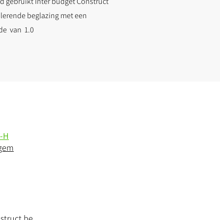
d gebruikt Inter budget Construct
olerende beglazing met een
de van 1.0
-H
rgem
struct.be